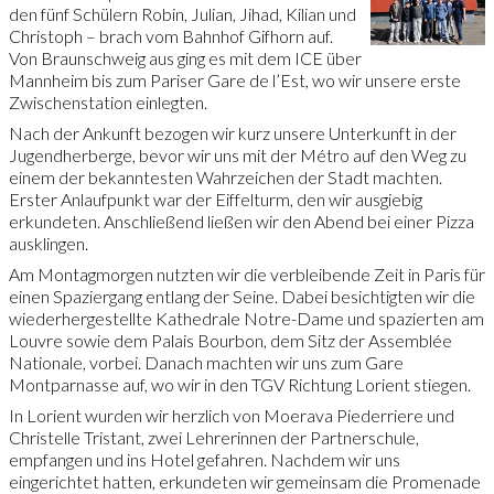
den fünf Schülern Robin, Julian, Jihad, Kilian und
Christoph – brach vom Bahnhof Gifhorn auf.
Von Braunschweig aus ging es mit dem ICE über
Mannheim bis zum Pariser Gare de l’Est, wo wir unsere erste
Zwischenstation einlegten.
Nach der Ankunft bezogen wir kurz unsere Unterkunft in der
Jugendherberge, bevor wir uns mit der Métro auf den Weg zu
einem der bekanntesten Wahrzeichen der Stadt machten.
Erster Anlaufpunkt war der Eiffelturm, den wir ausgiebig
erkundeten. Anschließend ließen wir den Abend bei einer Pizza
ausklingen.
Am Montagmorgen nutzten wir die verbleibende Zeit in Paris für
einen Spaziergang entlang der Seine. Dabei besichtigten wir die
wiederhergestellte Kathedrale Notre-Dame und spazierten am
Louvre sowie dem Palais Bourbon, dem Sitz der Assemblée
Nationale, vorbei. Danach machten wir uns zum Gare
Montparnasse auf, wo wir in den TGV Richtung Lorient stiegen.
In Lorient wurden wir herzlich von Moerava Piederriere und
Christelle Tristant, zwei Lehrerinnen der Partnerschule,
empfangen und ins Hotel gefahren. Nachdem wir uns
eingerichtet hatten, erkundeten wir gemeinsam die Promenade