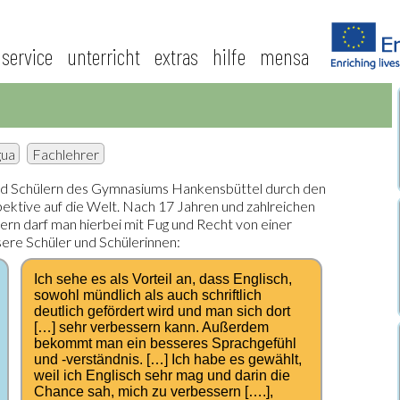
service
unterricht
extras
hilfe
mensa
gua
Fachlehrer
 und Schülern des Gymnasiums Hankensbüttel durch den
pektive auf die Welt. Nach 17 Jahren und zahlreichen
ern darf man hierbei mit Fug und Recht von einer
sere Schüler und Schülerinnen:
Ich sehe es als Vorteil an, dass Englisch,
sowohl mündlich als auch schriftlich
deutlich gefördert wird und man sich dort
[…] sehr verbessern kann. Außerdem
bekommt man ein besseres Sprachgefühl
und -verständnis. […] Ich habe es gewählt,
weil ich Englisch sehr mag und darin die
Chance sah, mich zu verbessern [….],