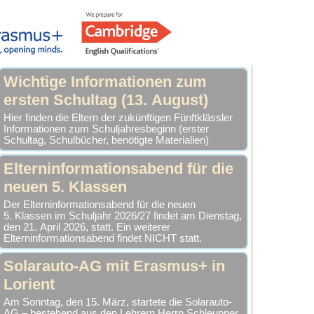
Wichtige Informationen zum
ersten Schultag (13. August)
Hier finden die Eltern der zukünftigen Fünftklässler
Informationen zum Schuljahresbeginn (erster
Schultag, Schulbücher, benötigte Materialien)
Elterninformationsabend für die
neuen 5. Klassen
Der Elterninformationsabend für die neuen
5. Klassen im Schuljahr 2026/27 findet am Dienstag,
den 21. April 2026, statt. Ein weiterer
Elterninformationsabend findet NICHT statt.
Solarauto-AG mit Erasmus+ in
Lorient
Am Sonntag, den 15. März, startete die Solarauto-
AG – bestehend aus den Lehrern Herrn Schleupner