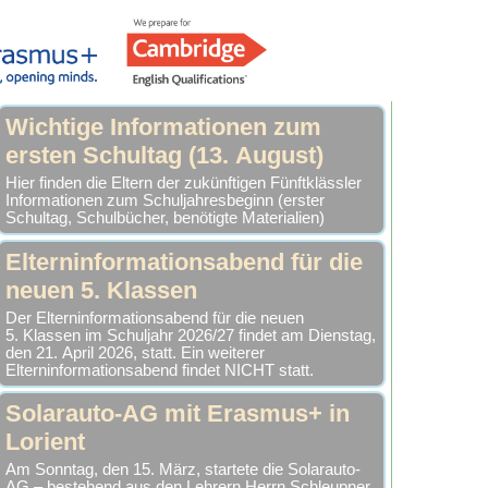
Wichtige Informationen zum
ersten Schultag (13. August)
Hier finden die Eltern der zukünftigen Fünftklässler
Informationen zum Schuljahresbeginn (erster
Schultag, Schulbücher, benötigte Materialien)
Elterninformationsabend für die
neuen 5. Klassen
Der Elterninformationsabend für die neuen
5. Klassen im Schuljahr 2026/27 findet am Dienstag,
den 21. April 2026, statt. Ein weiterer
Elterninformationsabend findet NICHT statt.
Solarauto-AG mit Erasmus+ in
Lorient
Am Sonntag, den 15. März, startete die Solarauto-
AG – bestehend aus den Lehrern Herrn Schleupner