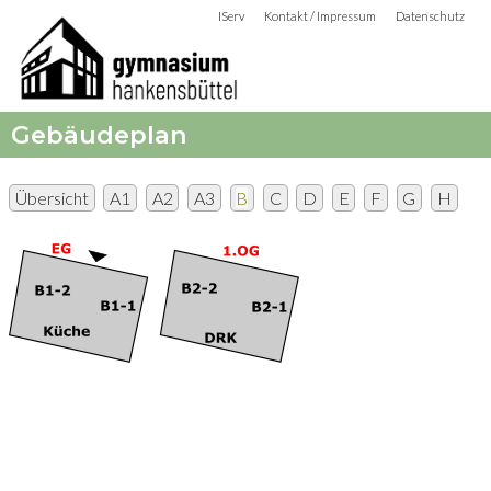
IServ
Kontakt / Impressum
Datenschutz
Gebäudeplan
Übersicht
A1
A2
A3
B
C
D
E
F
G
H